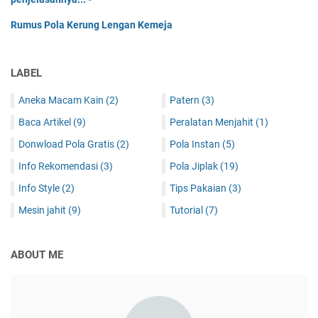
Rumus Pola Kerung Lengan Kemeja
LABEL
Aneka Macam Kain
(2)
Patern
(3)
Baca Artikel
(9)
Peralatan Menjahit
(1)
Donwload Pola Gratis
(2)
Pola Instan
(5)
Info Rekomendasi
(3)
Pola Jiplak
(19)
Info Style
(2)
Tips Pakaian
(3)
Mesin jahit
(9)
Tutorial
(7)
ABOUT ME