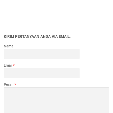
KIRIM PERTANYAAN ANDA VIA EMAIL:
Nama
Email
*
Pesan
*