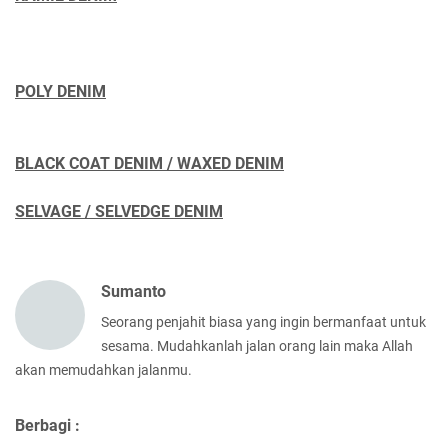
POLY DENIM
BLACK COAT DENIM / WAXED DENIM
SELVAGE / SELVEDGE DENIM
Sumanto
Seorang penjahit biasa yang ingin bermanfaat untuk
sesama. Mudahkanlah jalan orang lain maka Allah
akan memudahkan jalanmu.
Berbagi :