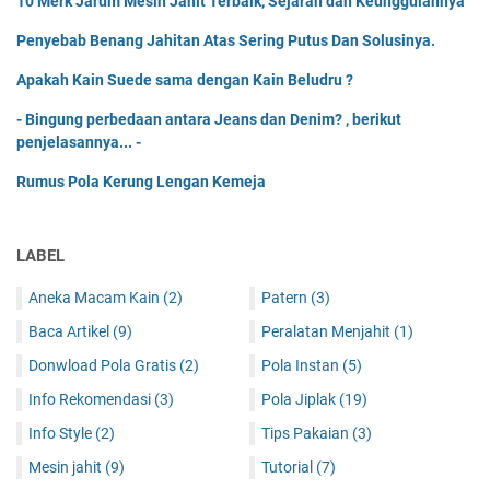
10 Merk Jarum Mesin Jahit Terbaik, Sejarah dan Keunggulannya
Penyebab Benang Jahitan Atas Sering Putus Dan Solusinya.
Apakah Kain Suede sama dengan Kain Beludru ?
- Bingung perbedaan antara Jeans dan Denim? , berikut
penjelasannya... -
Rumus Pola Kerung Lengan Kemeja
LABEL
Aneka Macam Kain
(2)
Patern
(3)
Baca Artikel
(9)
Peralatan Menjahit
(1)
Donwload Pola Gratis
(2)
Pola Instan
(5)
Info Rekomendasi
(3)
Pola Jiplak
(19)
Info Style
(2)
Tips Pakaian
(3)
Mesin jahit
(9)
Tutorial
(7)