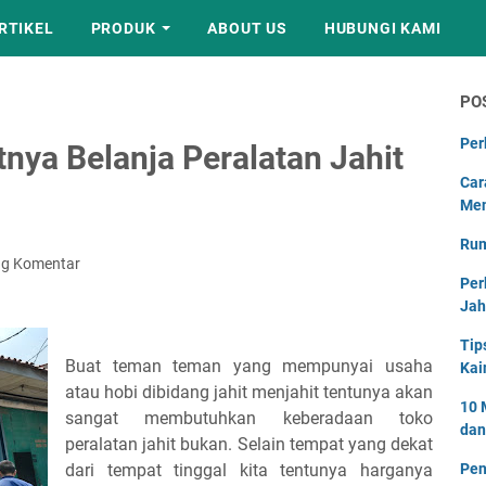
RTIKEL
PRODUK
ABOUT US
HUBUNGI KAMI
PO
Per
nya Belanja Peralatan Jahit
Car
Men
Rum
ng Komentar
Per
Jah
Tip
Buat teman teman yang mempunyai usaha
Kai
atau hobi dibidang jahit menjahit tentunya akan
10 
sangat membutuhkan keberadaan toko
dan
peralatan jahit bukan. Selain tempat yang dekat
dari tempat tinggal kita tentunya harganya
Pen