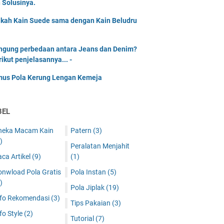
 Solusinya.
kah Kain Suede sama dengan Kain Beludru
ingung perbedaan antara Jeans dan Denim?
rikut penjelasannya... -
us Pola Kerung Lengan Kemeja
BEL
neka Macam Kain
Patern
(3)
)
Peralatan Menjahit
ca Artikel
(9)
(1)
onwload Pola Gratis
Pola Instan
(5)
)
Pola Jiplak
(19)
nfo Rekomendasi
(3)
Tips Pakaian
(3)
fo Style
(2)
Tutorial
(7)