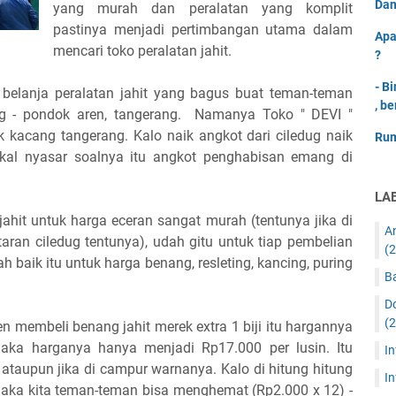
Dan
yang murah dan peralatan yang komplit
pastinya menjadi pertimbangan utama dalam
Apa
mencari toko peralatan jahit.
?
- B
 belanja peralatan jahit yang bagus buat teman-teman
, be
dug - pondok aren, tangerang. Namanya Toko " DEVI "
 kacang tangerang. Kalo naik angkot dari ciledug naik
Rum
kal nyasar soalnya itu angkot penghabisan emang di
LA
jahit untuk harga eceran sangat murah (tentunya jika di
A
aran ciledug tentunya), udah gitu untuk tiap pembelian
(2
 baik itu untuk harga benang, resleting, kancing, puring
Ba
D
(2
n membeli benang jahit merek extra 1 biji itu hargannya
maka harganya hanya menjadi Rp17.000 per lusin. Itu
I
ataupun jika di campur warnanya. Kalo di hitung hitung
In
 maka kita teman-teman bisa menghemat (Rp2.000 x 12) -