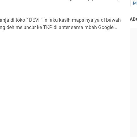
Me
AB
ja di toko " DEVI " ini aku kasih maps nya ya di bawah
ng deh meluncur ke TKP di anter sama mbah Google...