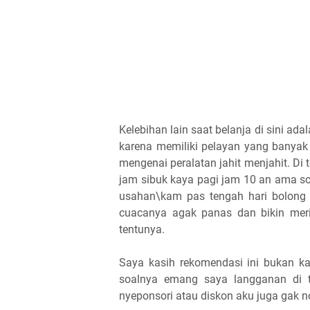
Kelebihan lain saat belanja di sini ad
karena memiliki pelayan yang banya
mengenai peralatan jahit menjahit. Di t
jam sibuk kaya pagi jam 10 an ama sor
usahan\kam pas tengah hari bolong 
cuacanya agak panas dan bikin merin
tentunya.
Saya kasih rekomendasi ini bukan ka
soalnya emang saya langganan di t
nyeponsori atau diskon aku juga gak no